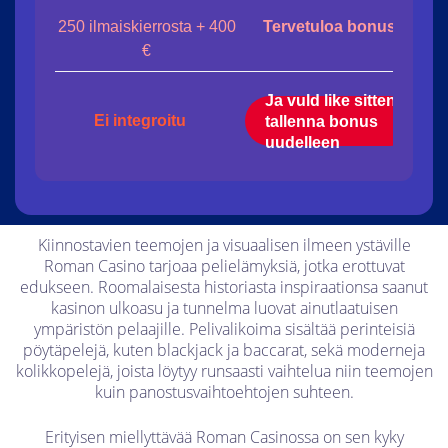
250 ilmaiskierrosta + 400
Tervetuloa bonus
€
Ja vuld like sitten
Ei integroitu
tallenna bonus
uudelleen
Kiinnostavien teemojen ja visuaalisen ilmeen ystäville
Roman Casino tarjoaa pelielämyksiä, jotka erottuvat
edukseen. Roomalaisesta historiasta inspiraationsa saanut
kasinon ulkoasu ja tunnelma luovat ainutlaatuisen
ympäristön pelaajille. Pelivalikoima sisältää perinteisiä
pöytäpelejä, kuten blackjack ja baccarat, sekä moderneja
kolikkopelejä, joista löytyy runsaasti vaihtelua niin teemojen
kuin panostusvaihtoehtojen suhteen.
Erityisen miellyttävää Roman Casinossa on sen kyky