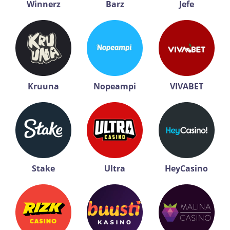
Winnerz
Barz
Jefe
Kruuna
Nopeampi
VIVABET
Stake
Ultra
HeyCasino