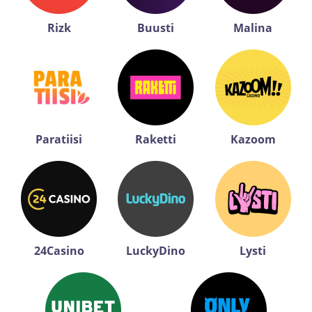
Rizk
Buusti
Malina
Paratiisi
Raketti
Kazoom
24Casino
LuckyDino
Lysti