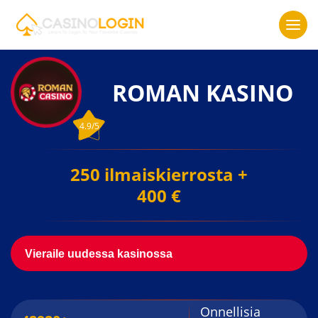
ROMAN KASINO
4.9/5
250 ilmaiskierrosta +
400 €
Vieraile uudessa kasinossa
Onnellisia