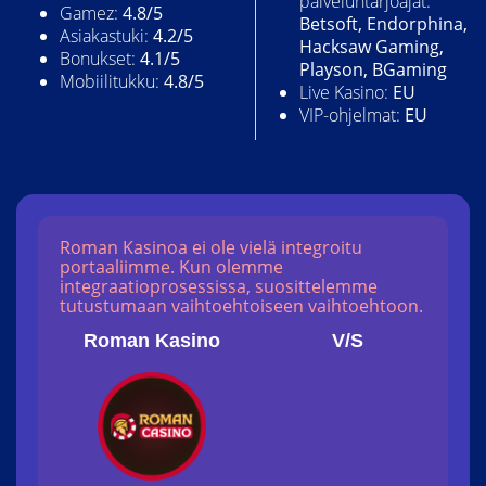
palveluntarjoajat:
Gamez:
4.8/5
Betsoft, Endorphina,
Asiakastuki:
4.2/5
Hacksaw Gaming,
Bonukset:
4.1/5
Playson, BGaming
Mobiilitukku:
4.8/5
Live Kasino:
EU
VIP-ohjelmat:
EU
Roman Kasinoa ei ole vielä integroitu
portaaliimme. Kun olemme
integraatioprosessissa, suosittelemme
tutustumaan vaihtoehtoiseen vaihtoehtoon.
Roman Kasino
V/S