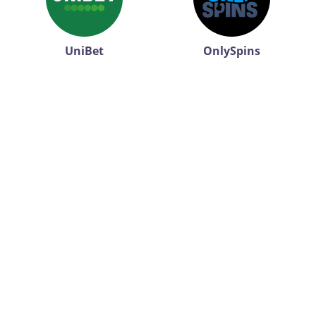
UniBet
OnlySpins
Al rygnts varata, kaikki tiedot
julkistetaan. Sisällön omistaa Oliver