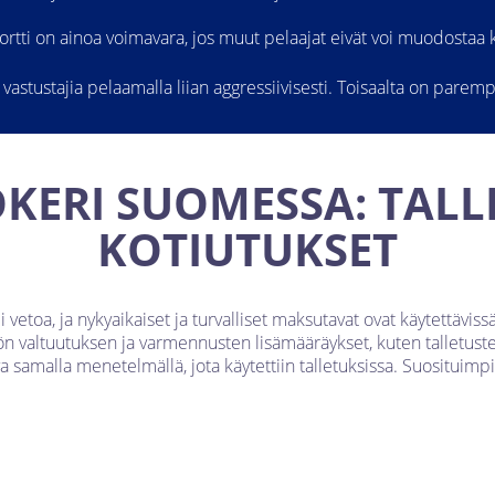
 kortti on ainoa voimavara, jos muut pelaajat eivät voi muodostaa k
 vastustajia pelaamalla liian aggressiivisesti. Toisaalta on parempi
KERI SUOMESSA: TALLE
KOTIUTUKSET
vetoa, ja nykyaikaiset ja turvalliset maksutavat ovat käytettävis
ön valtuutuksen ja varmennusten lisämääräykset, kuten talletusten
va samalla menetelmällä, jota käytettiin talletuksissa. Suosituim