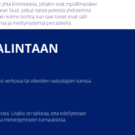
t yhtä kiinnostavia. Joitakin ovat.mpiäRmpiäker
an Stud. Jotkut näistä peleistä yhdistelmiä
ain kolme korttia, kun taas toiset eivät salli
nsa ja mieltymystensä perusteella.
VALINTAAN
asi verkossa tai oikeiden vastustajien kanssa.
ta. Lisäksi on tärkeää, että edellytetään
n ja menestymiseen turnauksissa.