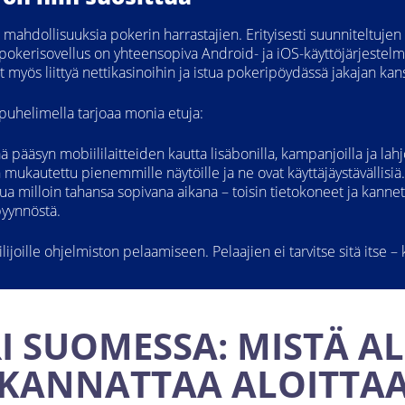
mahdollisuuksia pokerin harrastajien. Erityisesti suunniteltujen 
okerisovellus on yhteensopiva Android- ja iOS-käyttöjärjestelmi
t myös liittyä nettikasinoihin ja istua pokeripöydässä jakajan ka
uhelimella tarjoaa monia etuja:
 pääsyn mobiililaitteiden kautta lisäbonilla, kampanjoilla ja lahj
mukautettu pienemmille näytöille ja ne ovat käyttäjäystävällisiä.
telua milloin tahansa sopivana aikana – toisin tietokoneet ja kanne
 pyynnöstä.
ille ohjelmiston pelaamiseen. Pelaajien ei tarvitse sitä itse – käy
 SUOMESSA: MISTÄ AL
KANNATTAA ALOITTA