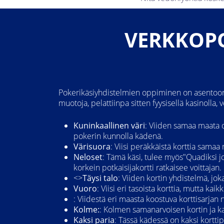
VERKKOPO
Pokerikäsiyhdistelmien oppiminen on asentoon, j
muotoja, pelattiinpa sitten fyysisellä kasinolla, 
Kuninkaallinen väri
: Viiden samaa maata ol
pokerin kunnolla kädenä.
Värisuora
: Viisi peräkkäistä korttia samaa
Neloset
: Tämä käsi, tulee myös"Quadiksi jot
korkein potkaisijakortti ratkaisee voittajan.
<>
Täysi talo
: Viiden kortin yhdistelmä, jok
Vuoro
: Viisi eri tasoista korttia, mutta kai
: Viidestä eri maasta koostuva korttisarja
Kolme:
: Kolmen samanarvoisen kortin ja k
Kaksi paria
: Tässä kädessä on kaksi korttipa