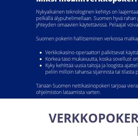
Nykyaikainen teknologinen kehitys on laajentaa 
pelkällä älypuhelimellaan. Suomen hyvä rahan p
yhteyden omaavien käytettävissä. Pelaajat voiva
Suomen pokerin hallitseminen verkossa matkap
Verkkokasino-operaattori palkitsevat käyttää
Korkea taso mukavuutta, koska sovellust on 
Kyky kehittää uusia taitoja ja loogista ajat
peliin milloin tahansa sijainnista tai tilasta
Tänään Suomen nettikasinopokeri tarjoaa vierailijo
ohjelmiston lataamista varten.
VERKKOPOKERI