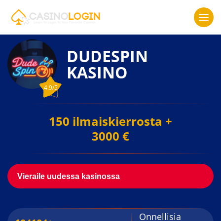
DUDESPIN
KASINO
4.9/5
150 ilmaiskierrosta +
3000 €
Vieraile uudessa kasinossa
Onnellisia