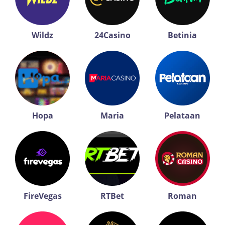
Wildz
24Casino
Betinia
Hopa
Maria
Pelataan
FireVegas
RTBet
Roman