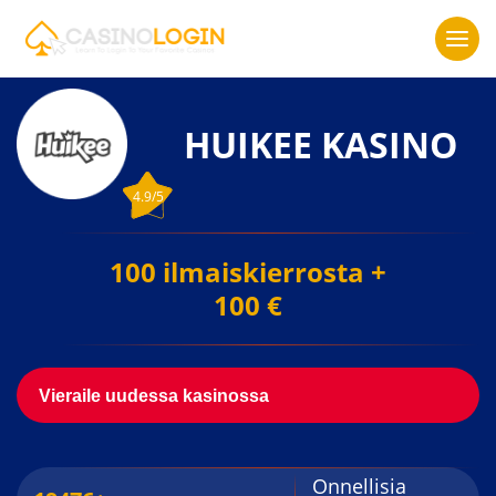
HUIKEE KASINO
4.9/5
100 ilmaiskierrosta +
100 €
Vieraile uudessa kasinossa
Onnellisia