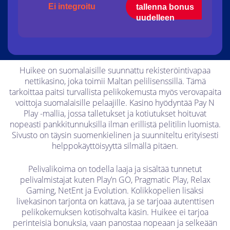
Ei integroitu
tallenna bonus
uudelleen
Huikee on suomalaisille suunnattu rekisteröintivapaa
nettikasino, joka toimii Maltan pelilisenssillä. Tämä
tarkoittaa paitsi turvallista pelikokemusta myös verovapaita
voittoja suomalaisille pelaajille. Kasino hyödyntää Pay N
Play -mallia, jossa talletukset ja kotiutukset hoituvat
nopeasti pankkitunnuksilla ilman erillistä pelitilin luomista.
Sivusto on täysin suomenkielinen ja suunniteltu erityisesti
helppokäyttöisyyttä silmällä pitäen.
Pelivalikoima on todella laaja ja sisältää tunnetut
pelivalmistajat kuten Play’n GO, Pragmatic Play, Relax
Gaming, NetEnt ja Evolution. Kolikkopelien lisäksi
livekasinon tarjonta on kattava, ja se tarjoaa autenttisen
pelikokemuksen kotisohvalta käsin. Huikee ei tarjoa
perinteisiä bonuksia, vaan panostaa nopeaan ja selkeään