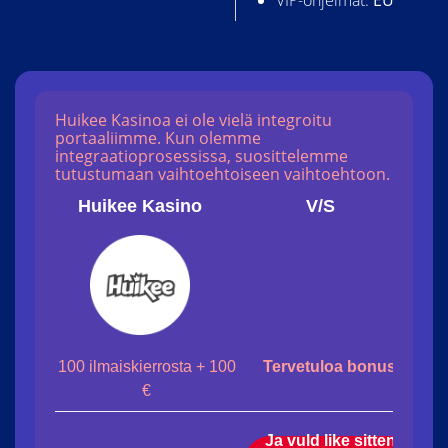
VIP-ohjelmat:
EU
Huikee Kasinoa ei ole vielä integroitu
portaaliimme. Kun olemme
integraatioprosessissa, suosittelemme
tutustumaan vaihtoehtoiseen vaihtoehtoon.
Huikee Kasino
V/S
100 ilmaiskierrosta + 100
Tervetuloa bonus
€
Ja vuld like sitten