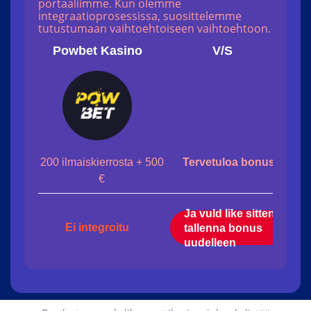
portaaliimme. Kun olemme
integraatioprosessissa, suosittelemme
tutustumaan vaihtoehtoiseen vaihtoehtoon.
Powbet Kasino
V/S
200 ilmaiskierrosta + 500
Tervetuloa bonus
€
Ja vuld like sitten
Ei integroitu
tallenna bonus
uudelleen