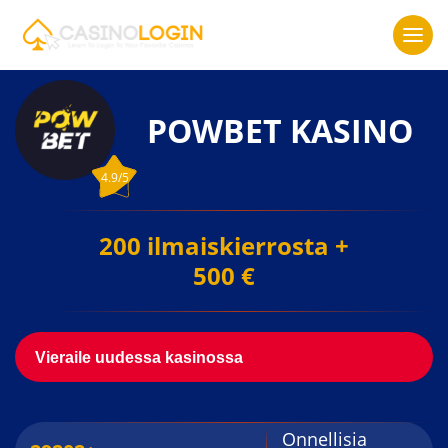
POWBET KASINO
4.9/5
200 ilmaiskierrosta +
500 €
Vieraile uudessa kasinossa
Onnellisia