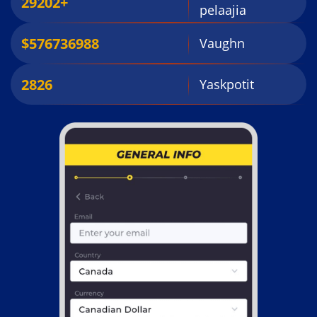
29202+
pelaajia
$576736988
Vaughn
2826
Yaskpotit