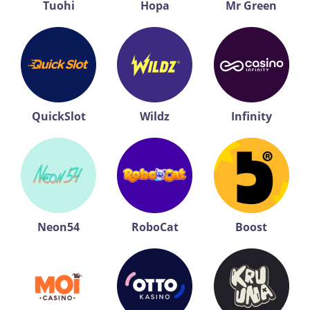
Tuohi
Hopa
Mr Green
QuickSlot
Wildz
Infinity
Neon54
RoboCat
Boost