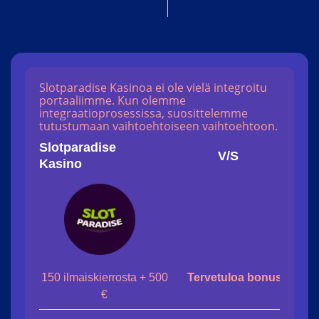
Slotparadise Kasinoa ei ole vielä integroitu
portaaliimme. Kun olemme
integraatioprosessissa, suosittelemme
tutustumaan vaihtoehtoiseen vaihtoehtoon.
Slotparadise
V/S
Kasino
150 ilmaiskierrosta + 500
Tervetuloa bonus
€