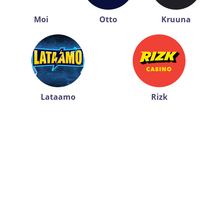
Moi
Otto
Kruuna
Lataamo
Rizk