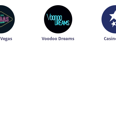
Vegas
Voodoo Dreams
Casin
etaan. Sisällön omistaa Oliver Wilson. Tekijänoikeuksia
koskevat kysymykset - support@casinologinaus.com