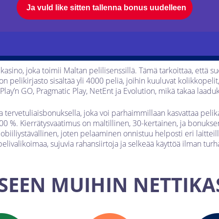
Ja vuld like sitten tallenna bonus uudelleen
sino, joka toimii Maltan pelilisenssillä. Tämä tarkoittaa, että su
on pelikirjasto sisältää yli 4000 peliä, joihin kuuluvat kolikkopeli
en Play’n GO, Pragmatic Play, NetEnt ja Evolution, mikä takaa la
la tervetuliaisbonuksella, joka voi parhaimmillaan kasvattaa peli
0 %. Kierrätysvaatimus on maltillinen, 30-kertainen, ja bonuks
obiiliystävällinen, joten pelaaminen onnistuu helposti eri laitteilla.
pelivalikoimaa, sujuvia rahansiirtoja ja selkeää käyttöä ilman turh
ISEEN MUIHIN NETTIKA