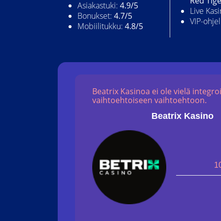
Red Tige
Asiakastuki:
4.9/5
Live Kas
Bonukset:
4.7/5
VIP-ohje
Mobiilitukku:
4.8/5
Beatrix Kasinoa ei ole vielä inte
vaihtoehtoiseen vaihtoehtoon.
Beatrix Kasino
1