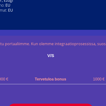
r, Ezugi
ino:
EU
lmat:
EU
groitu portaaliimme. Kun olemme integraatioprosessissa, su
V/S
000 €
Tervetuloa bonus
1000 €