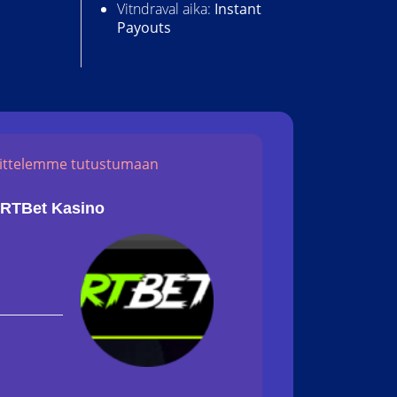
Vitndraval aika:
Instant
Payouts
osittelemme tutustumaan
RTBet Kasino