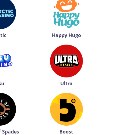
tic
Happy Hugo
su
Ultra
f Spades
Boost