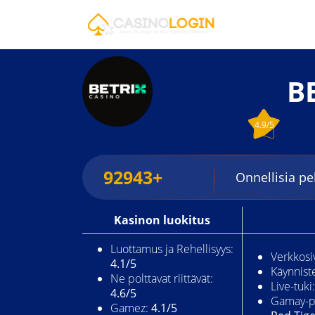
B
4.9/5
92943+
Onnellisia pe
Kasinon luokitus
Luottamus ja Rehellisyys:
Verkkosi
4.1/5
Käynnist
Ne polttavat riittävät:
Live-tuki
4.6/5
Gamay-pa
Gamez:
4.1/5