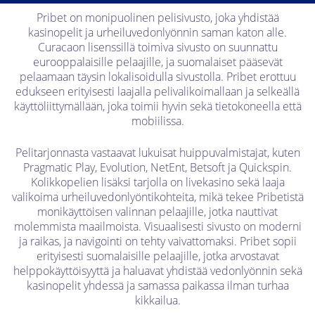
Pribet on monipuolinen pelisivusto, joka yhdistää
kasinopelit ja urheiluvedonlyönnin saman katon alle.
Curacaon lisenssillä toimiva sivusto on suunnattu
eurooppalaisille pelaajille, ja suomalaiset pääsevät
pelaamaan täysin lokalisoidulla sivustolla. Pribet erottuu
edukseen erityisesti laajalla pelivalikoimallaan ja selkeällä
käyttöliittymällään, joka toimii hyvin sekä tietokoneella että
mobiilissa.
Pelitarjonnasta vastaavat lukuisat huippuvalmistajat, kuten
Pragmatic Play, Evolution, NetEnt, Betsoft ja Quickspin.
Kolikkopelien lisäksi tarjolla on livekasino sekä laaja
valikoima urheiluvedonlyöntikohteita, mikä tekee Pribetistä
monikäyttöisen valinnan pelaajille, jotka nauttivat
molemmista maailmoista. Visuaalisesti sivusto on moderni
ja raikas, ja navigointi on tehty vaivattomaksi. Pribet sopii
erityisesti suomalaisille pelaajille, jotka arvostavat
helppokäyttöisyyttä ja haluavat yhdistää vedonlyönnin sekä
kasinopelit yhdessä ja samassa paikassa ilman turhaa
kikkailua.