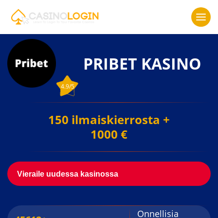
PRIBET KASINO
4.9/5
150 ilmaiskierrosta +
1000 €
Vieraile uudessa kasinossa
Onnellisia