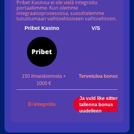
Pribet Kasinoa ei ole vielä integroitu
portaaliimme. Kun olemme
integraatioprosessissa, suosittelemme
tutustumaan vaihtoehtoiseen vaihtoehtoon.
Pribet Kasino
V/S
150 ilmaiskierrosta +
Tervetuloa bonus
1000 €
Ja vuld like sitten
Ei integroitu
tallenna bonus
uudelleen