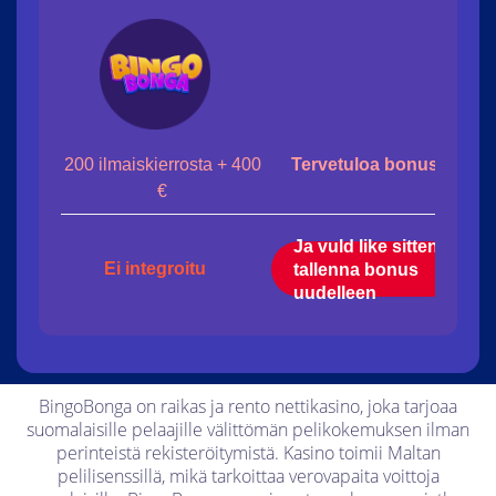
200 ilmaiskierrosta + 400
Tervetuloa bonus
€
Ja vuld like sitten
Ei integroitu
tallenna bonus
uudelleen
BingoBonga on raikas ja rento nettikasino, joka tarjoaa
suomalaisille pelaajille välittömän pelikokemuksen ilman
perinteistä rekisteröitymistä. Kasino toimii Maltan
pelilisenssillä, mikä tarkoittaa verovapaita voittoja