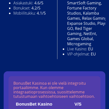
Asiakastuki:
4.6/5
SmartSoft Gaming,
Bonukset:
4.2/5
Fortune Factory
Mobiilitukku:
4.1/5
Studios, Kalamba
Games, Relax Gaming,
Expanse Studio, Playn
GO, Red Tiger
Gaming, NetEnt,
Games Global,
Microgaming
Live Kasino:
EU
VIP-ohjelmat:
EU
BonusBet Kasinoa ei ole vielä integroitu
portaaliimme. Kun olemme
integraatioprosessissa, suosittelemme
tutustumaan vaihtoehtoiseen vaihtoehtoon.
BonusBet Kasino
V/S