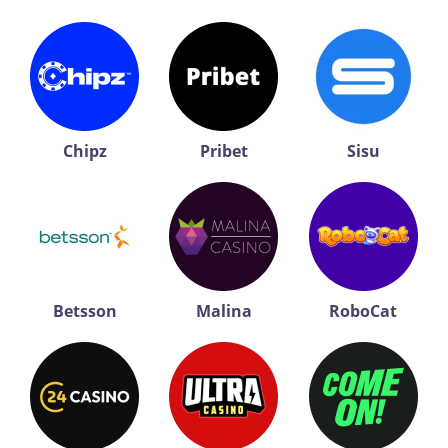
Chipz
Pribet
Sisu
Betsson
Malina
RoboCat