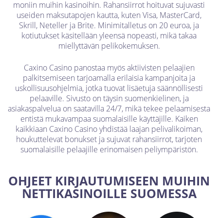
moniin muihin kasinoihin. Rahansiirrot hoituvat sujuvasti
useiden maksutapojen kautta, kuten Visa, MasterCard,
Skrill, Neteller ja Brite. Minimitalletus on 20 euroa, ja
kotiutukset käsitellään yleensä nopeasti, mikä takaa
miellyttävän pelikokemuksen.
Caxino Casino panostaa myös aktiivisten pelaajien
palkitsemiseen tarjoamalla erilaisia kampanjoita ja
uskollisuusohjelmia, jotka tuovat lisäetuja säännöllisesti
pelaaville. Sivusto on täysin suomenkielinen, ja
asiakaspalvelua on saatavilla 24/7, mikä tekee pelaamisesta
entistä mukavampaa suomalaisille käyttäjille. Kaiken
kaikkiaan Caxino Casino yhdistää laajan pelivalikoiman,
houkuttelevat bonukset ja sujuvat rahansiirrot, tarjoten
suomalaisille pelaajille erinomaisen peliympäristön.
OHJEET KIRJAUTUMISEEN MUIHIN
NETTIKASINOILLE SUOMESSA