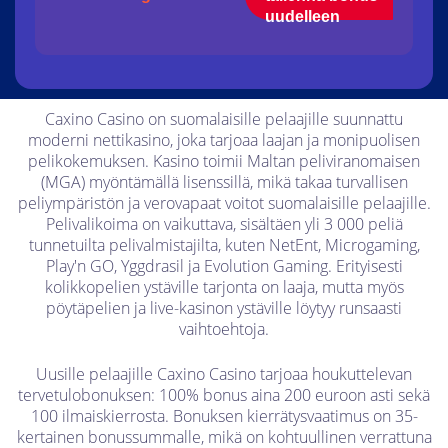
uudelleen
Caxino Casino on suomalaisille pelaajille suunnattu
moderni nettikasino, joka tarjoaa laajan ja monipuolisen
pelikokemuksen. Kasino toimii Maltan peliviranomaisen
(MGA) myöntämällä lisenssillä, mikä takaa turvallisen
peliympäristön ja verovapaat voitot suomalaisille pelaajille.
Pelivalikoima on vaikuttava, sisältäen yli 3 000 peliä
tunnetuilta pelivalmistajilta, kuten NetEnt, Microgaming,
Play'n GO, Yggdrasil ja Evolution Gaming. Erityisesti
kolikkopelien ystäville tarjonta on laaja, mutta myös
pöytäpelien ja live-kasinon ystäville löytyy runsaasti
vaihtoehtoja.
Uusille pelaajille Caxino Casino tarjoaa houkuttelevan
tervetulobonuksen: 100% bonus aina 200 euroon asti sekä
100 ilmaiskierrosta. Bonuksen kierrätysvaatimus on 35-
kertainen bonussummalle, mikä on kohtuullinen verrattuna