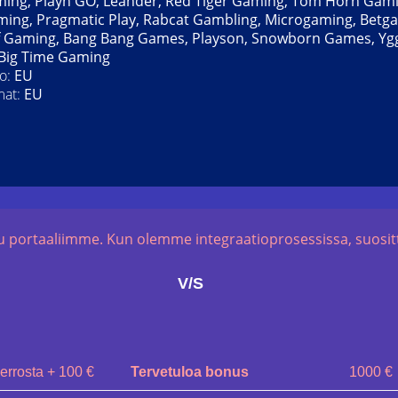
ing, Playn GO, Leander, Red Tiger Gaming, Tom Horn Gami
ming, Pragmatic Play, Rabcat Gambling, Microgaming, Betg
f Gaming, Bang Bang Games, Playson, Snowborn Games, Ygg
Big Time Gaming
no:
EU
mat:
EU
oitu portaaliimme. Kun olemme integraatioprosessissa, suo
V/S
ierrosta + 100 €
Tervetuloa bonus
1000 €