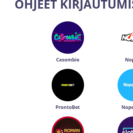
OHJEET KIRJAUTUM
Casombie
No
ProntoBet
Nop