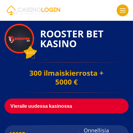
ROOSTER BET
KASINO
4.9/5
300 ilmaiskierrosta +
5000 €
Vieraile uudessa kasinossa
Onnellisia