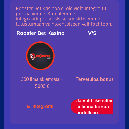
Rooster Bet Kasinoa ei ole vielä integroitu
portaaliimme. Kun olemme
integraatioprosessissa, suosittelemme
tutustumaan vaihtoehtoiseen vaihtoehtoon.
Rooster Bet Kasino
V/S
300 ilmaiskierrosta +
Tervetuloa bonus
5000 €
Ja vuld like sitten
Ei integroitu
tallenna bonus
uudelleen