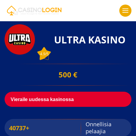
ULTRA KASINO
4.9/5
500 €
Vieraile uudessa kasinossa
Onnellisia
40737+
pelaajia