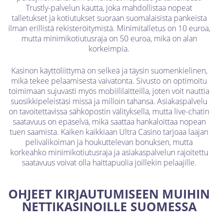
Trustly-palvelun kautta, joka mahdollistaa nopeat
talletukset ja kotiutukset suoraan suomalaisista pankeista
ilman erillistä rekisteröitymistä. Minimitalletus on 10 euroa,
mutta minimikotiutusraja on 50 euroa, mikä on alan
korkeimpia.
Kasinon käyttöliittymä on selkeä ja täysin suomenkielinen,
mikä tekee pelaamisesta vaivatonta. Sivusto on optimoitu
toimimaan sujuvasti myös mobiililaitteilla, joten voit nauttia
suosikkipeleistäsi missä ja milloin tahansa. Asiakaspalvelu
on tavoitettavissa sähköpostin välityksellä, mutta live-chatin
saatavuus on epäselvä, mikä saattaa hankaloittaa nopean
tuen saamista. Kaiken kaikkiaan Ultra Casino tarjoaa laajan
pelivalikoiman ja houkuttelevan bonuksen, mutta
korkeahko minimikotiutusraja ja asiakaspalvelun rajoitettu
saatavuus voivat olla haittapuolia joillekin pelaajille.
OHJEET KIRJAUTUMISEEN MUIHIN
NETTIKASINOILLE SUOMESSA