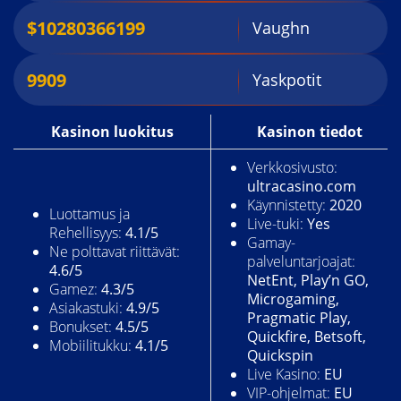
$10280366199
Vaughn
9909
Yaskpotit
Kasinon luokitus
Kasinon tiedot
Verkkosivusto:
ultracasino.com
Käynnistetty:
2020
Luottamus ja
Live-tuki:
Yes
Rehellisyys:
4.1/5
Gamay-
Ne polttavat riittävät:
palveluntarjoajat:
4.6/5
NetEnt, Play’n GO,
Gamez:
4.3/5
Microgaming,
Asiakastuki:
4.9/5
Pragmatic Play,
Bonukset:
4.5/5
Quickfire, Betsoft,
Mobiilitukku:
4.1/5
Quickspin
Live Kasino:
EU
VIP-ohjelmat:
EU