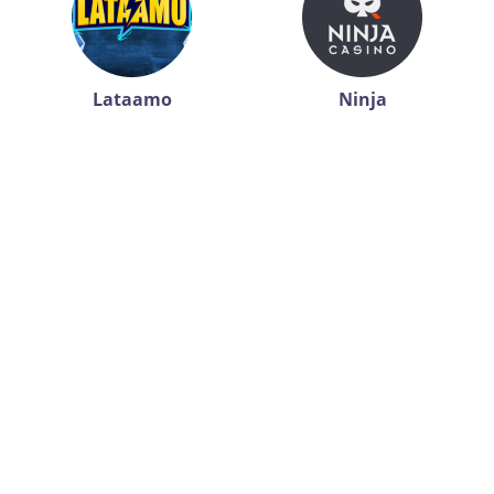
Lataamo
Ninja
Al rygnts varata, kaikki tiedot