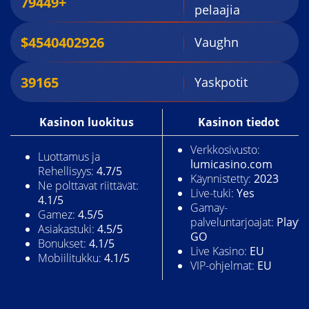
79449+
pelaajia
$4540402926
Vaughn
39165
Yaskpotit
Kasinon luokitus
Kasinon tiedot
Verkkosivusto:
Luottamus ja
lumicasino.com
Rehellisyys:
4.7/5
Käynnistetty:
2023
Ne polttavat riittävät:
Live-tuki:
Yes
4.1/5
Gamay-
Gamez:
4.5/5
palveluntarjoajat:
Play’n
Asiakastuki:
4.5/5
GO
Bonukset:
4.1/5
Live Kasino:
EU
Mobiilitukku:
4.1/5
VIP-ohjelmat:
EU