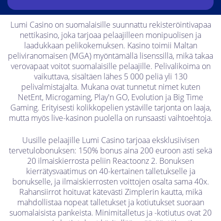
Lumi Casino on suomalaisille suunnattu rekisteröintivapaa
nettikasino, joka tarjoaa pelaajilleen monipuolisen ja
laadukkaan pelikokemuksen. Kasino toimii Maltan
peliviranomaisen (MGA) myöntämällä lisenssillä, mikä takaa
verovapaat voitot suomalaisille pelaajille. Pelivalikoima on
vaikuttava, sisältäen lähes 5 000 peliä yli 130
pelivalmistajalta. Mukana ovat tunnetut nimet kuten
NetEnt, Microgaming, Play'n GO, Evolution ja Big Time
Gaming. Erityisesti kolikkopelien ystäville tarjonta on laaja,
mutta myös live-kasinon puolella on runsaasti vaihtoehtoja.
Uusille pelaajille Lumi Casino tarjoaa eksklusiivisen
tervetulobonuksen: 150% bonus aina 200 euroon asti sekä
20 ilmaiskierrosta peliin Reactoonz 2. Bonuksen
kierrätysvaatimus on 40-kertainen talletukselle ja
bonukselle, ja ilmaiskierrosten voittojen osalta sama 40x.
Rahansiirrot hoituvat kätevästi Zimplerin kautta, mikä
mahdollistaa nopeat talletukset ja kotiutukset suoraan
suomalaisista pankeista. Minimitalletus ja -kotiutus ovat 20