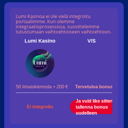
Lumi Kasinoa ei ole vielä integroitu
portaaliimme. Kun olemme
integraatioprosessissa, suosittelemme
tutustumaan vaihtoehtoiseen vaihtoehtoon.
Lumi Kasino
V/S
50 ilmaiskierrosta + 200 €
Tervetuloa bonus
Ja vuld like sitten
Ei integroitu
tallenna bonus
uudelleen