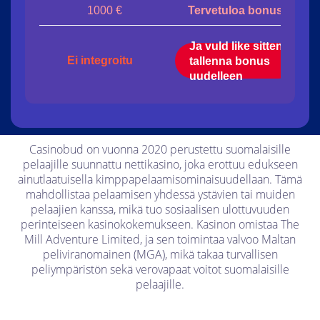
1000 €
Tervetuloa bonus
Ja vuld like sitten
Ei integroitu
tallenna bonus
uudelleen
Casinobud on vuonna 2020 perustettu suomalaisille
pelaajille suunnattu nettikasino, joka erottuu edukseen
ainutlaatuisella kimppapelaamisominaisuudellaan. Tämä
mahdollistaa pelaamisen yhdessä ystävien tai muiden
pelaajien kanssa, mikä tuo sosiaalisen ulottuvuuden
perinteiseen kasinokokemukseen. Kasinon omistaa The
Mill Adventure Limited, ja sen toimintaa valvoo Maltan
peliviranomainen (MGA), mikä takaa turvallisen
peliympäristön sekä verovapaat voitot suomalaisille
pelaajille.