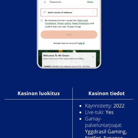
Kasinon luokitus
Kasinon tiedot
Käynnistetty:
2022
Live-tuki:
Yes
Gamay-
palveluntarjoajat:
Yggdrasil Gaming,