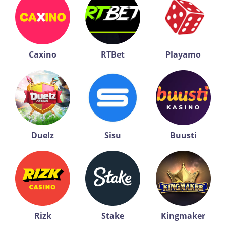
Caxino
RTBet
Playamo
Duelz
Sisu
Buusti
Rizk
Stake
Kingmaker