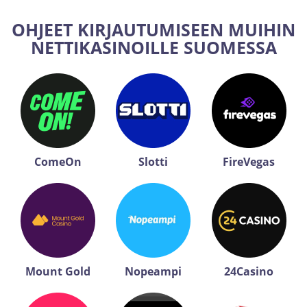
OHJEET KIRJAUTUMISEEN MUIHIN
NETTIKASINOILLE SUOMESSA
ComeOn
Slotti
FireVegas
Mount Gold
Nopeampi
24Casino