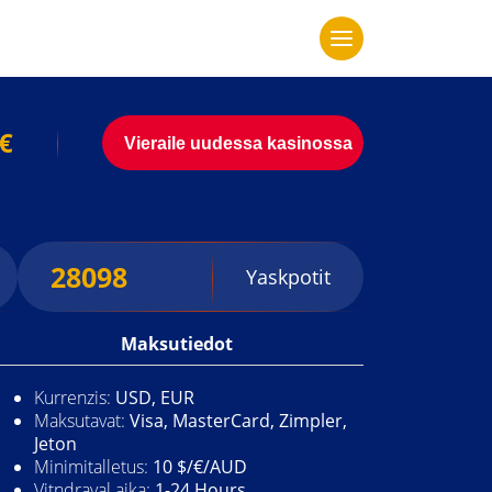
€
Vieraile uudessa kasinossa
28098
Yaskpotit
Maksutiedot
Kurrenzis:
USD, EUR
Maksutavat:
Visa, MasterCard, Zimpler,
Jeton
Minimitalletus:
10 $/€/AUD
Vitndraval aika:
1-24 Hours