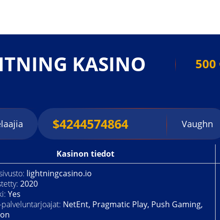
HTNING KASINO
500 
$4244574864
laajia
Vaughn
Kasinon tiedot
sivusto:
lightningcasino.io
tetty:
2020
ki:
Yes
palveluntarjoajat:
NetEnt, Pragmatic Play, Push Gaming,
ion