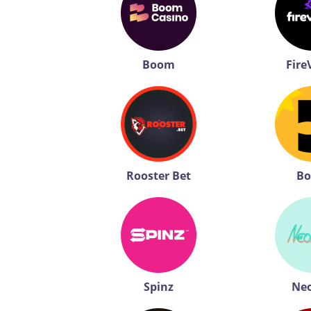
Boom
Fire
Rooster Bet
Bo
Spinz
Ne