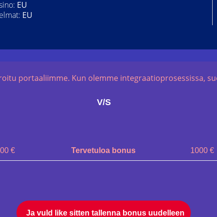
sino:
EU
jelmat:
EU
tegroitu portaaliimme. Kun olemme integraatioprosessissa,
V/S
00 €
Tervetuloa bonus
1000 €
Ja vuld like sitten tallenna bonus uudelleen