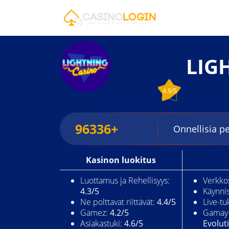
LIG
4.9/5
96336+
Onnellisia pe
Kasinon luokitus
Luottamus ja Rehellisyys:
Verkko
4.3/5
Käynnis
Ne polttavat riittävät:
4.4/5
Live-tu
Gamez:
4.2/5
Gamay-
Asiakastuki:
4.6/5
Evolut