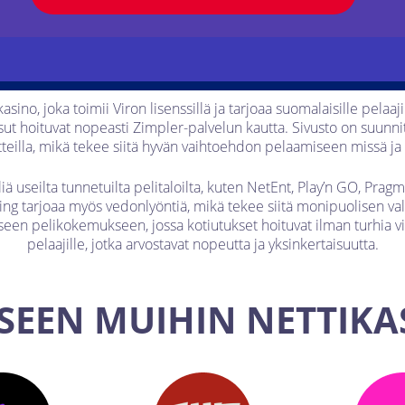
ino, joka toimii Viron lisenssillä ja tarjoaa suomalaisille pelaaj
ut hoituvat nopeasti Zimpler-palvelun kautta. Sivusto on suunnite
tteilla, mikä tekee siitä hyvän vaihtoehdon pelaamiseen missä ja 
iä useilta tunnetuilta pelitaloilta, kuten NetEnt, Play’n GO, Pragm
ning tarjoaa myös vedonlyöntiä, mikä tekee siitä monipuolisen vali
iseen pelikokemukseen, jossa kotiutukset hoituvat ilman turhia vi
pelaajille, jotka arvostavat nopeutta ja yksinkertaisuutta.
ISEEN MUIHIN NETTIKA