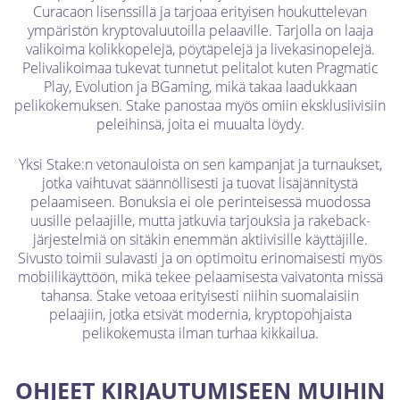
Curacaon lisenssillä ja tarjoaa erityisen houkuttelevan
ympäristön kryptovaluutoilla pelaaville. Tarjolla on laaja
valikoima kolikkopelejä, pöytäpelejä ja livekasinopelejä.
Pelivalikoimaa tukevat tunnetut pelitalot kuten Pragmatic
Play, Evolution ja BGaming, mikä takaa laadukkaan
pelikokemuksen. Stake panostaa myös omiin eksklusiivisiin
peleihinsä, joita ei muualta löydy.
Yksi Stake:n vetonauloista on sen kampanjat ja turnaukset,
jotka vaihtuvat säännöllisesti ja tuovat lisäjännitystä
pelaamiseen. Bonuksia ei ole perinteisessä muodossa
uusille pelaajille, mutta jatkuvia tarjouksia ja rakeback-
järjestelmiä on sitäkin enemmän aktiivisille käyttäjille.
Sivusto toimii sulavasti ja on optimoitu erinomaisesti myös
mobiilikäyttöön, mikä tekee pelaamisesta vaivatonta missä
tahansa. Stake vetoaa erityisesti niihin suomalaisiin
pelaajiin, jotka etsivät modernia, kryptopohjaista
pelikokemusta ilman turhaa kikkailua.
OHJEET KIRJAUTUMISEEN MUIHIN