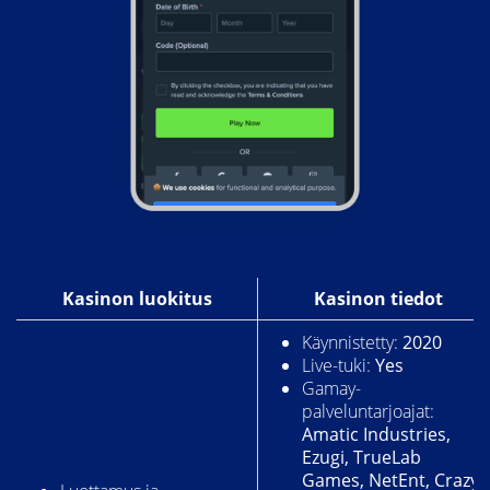
Kasinon luokitus
Kasinon tiedot
Käynnistetty:
2020
Live-tuki:
Yes
Gamay-
palveluntarjoajat:
Amatic Industries,
Ezugi, TrueLab
Games, NetEnt, Crazy