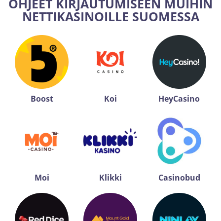
OHJEET KIRJAUTUMISEEN MUIHIN
NETTIKASINOILLE SUOMESSA
Boost
Koi
HeyCasino
Moi
Klikki
Casinobud