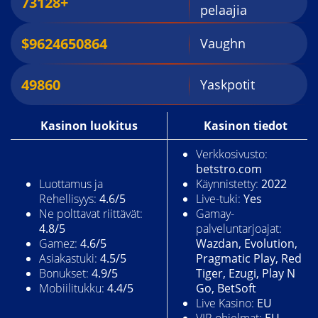
73128+
pelaajia
$9624650864
Vaughn
49860
Yaskpotit
Kasinon luokitus
Kasinon tiedot
Verkkosivusto:
betstro.com
Luottamus ja
Käynnistetty:
2022
Rehellisyys:
4.6/5
Live-tuki:
Yes
Ne polttavat riittävät:
Gamay-
4.8/5
palveluntarjoajat:
Gamez:
4.6/5
Wazdan, Evolution,
Asiakastuki:
4.5/5
Pragmatic Play, Red
Bonukset:
4.9/5
Tiger, Ezugi, Play N
Mobiilitukku:
4.4/5
Go, BetSoft
Live Kasino:
EU