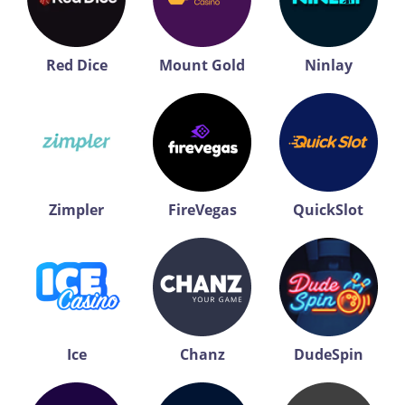
Red Dice
Mount Gold
Ninlay
Zimpler
FireVegas
QuickSlot
Ice
Chanz
DudeSpin