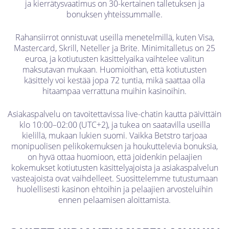
ja kierrätysvaatimus on 30-kertainen talletuksen ja
bonuksen yhteissummalle.
Rahansiirrot onnistuvat useilla menetelmillä, kuten Visa,
Mastercard, Skrill, Neteller ja Brite. Minimitalletus on 25
euroa, ja kotiutusten käsittelyaika vaihtelee valitun
maksutavan mukaan. Huomioithan, että kotiutusten
käsittely voi kestää jopa 72 tuntia, mikä saattaa olla
hitaampaa verrattuna muihin kasinoihin.
Asiakaspalvelu on tavoitettavissa live-chatin kautta päivittäin
klo 10:00–02:00 (UTC+2), ja tukea on saatavilla useilla
kielillä, mukaan lukien suomi. Vaikka Betstro tarjoaa
monipuolisen pelikokemuksen ja houkuttelevia bonuksia,
on hyvä ottaa huomioon, että joidenkin pelaajien
kokemukset kotiutusten käsittelyajoista ja asiakaspalvelun
vasteajoista ovat vaihdelleet. Suosittelemme tutustumaan
huolellisesti kasinon ehtoihin ja pelaajien arvosteluihin
ennen pelaamisen aloittamista.