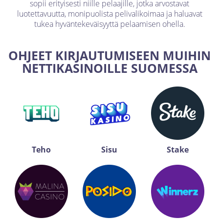
sopii erityisesti niille pelaajille, jotka arvostavat
luotettavuutta, monipuolista pelivalikoimaa ja haluavat
tukea hyväntekeväisyyttä pelaamisen ohella.
OHJEET KIRJAUTUMISEEN MUIHIN
NETTIKASINOILLE SUOMESSA
Teho
Sisu
Stake