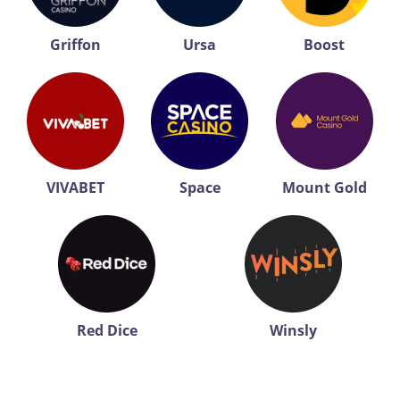
Griffon
Ursa
Boost
VIVABET
Space
Mount Gold
Red Dice
Winsly