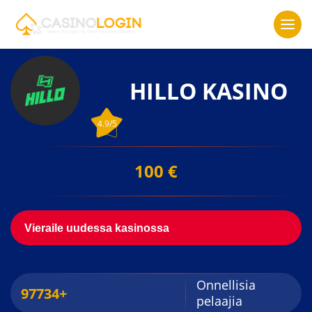
HILLO KASINO
4.9/5
100 €
Vieraile uudessa kasinossa
Onnellisia
97734+
pelaajia