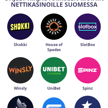
NETTIKASINOILLE SUOMESSA
Shokki
House of
SlotBox
Spades
Winsly
UniBet
Spinz