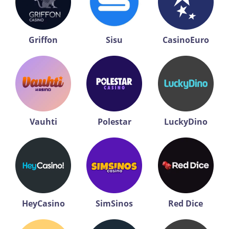
Griffon
Sisu
CasinoEuro
Vauhti
Polestar
LuckyDino
HeyCasino
SimSinos
Red Dice