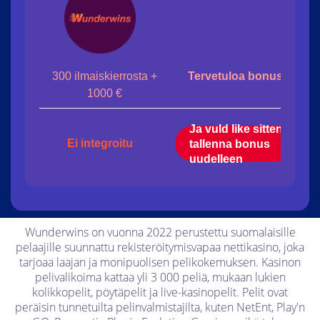
300 ilmaiskierrosta +
Tervetuloa bonus
1000 €
Ja vuld like sitten
Ei integroitu
tallenna bonus
uudelleen
Wunderwins on vuonna 2022 perustettu suomalaisille
pelaajille suunnattu rekisteröitymisvapaa nettikasino, joka
tarjoaa laajan ja monipuolisen pelikokemuksen. Kasinon
pelivalikoima kattaa yli 3 000 peliä, mukaan lukien
kolikkopelit, pöytäpelit ja live-kasinopelit. Pelit ovat
peräisin tunnetuilta pelinvalmistajilta, kuten NetEnt, Play'n