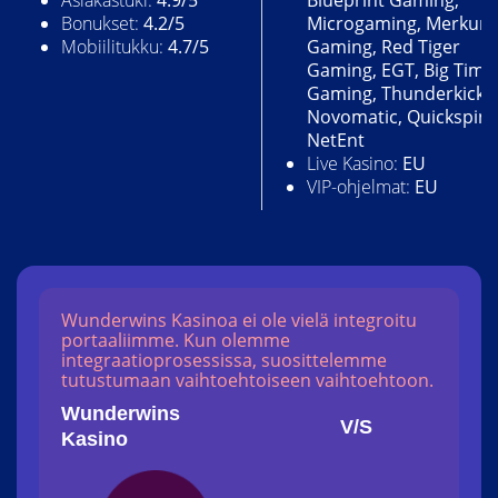
Asiakastuki:
4.9/5
Blueprint Gaming,
Bonukset:
4.2/5
Microgaming, Merkur
Mobiilitukku:
4.7/5
Gaming, Red Tiger
Gaming, EGT, Big Time
Gaming, Thunderkick,
Novomatic, Quickspin,
NetEnt
Live Kasino:
EU
VIP-ohjelmat:
EU
Wunderwins Kasinoa ei ole vielä integroitu
portaaliimme. Kun olemme
integraatioprosessissa, suosittelemme
tutustumaan vaihtoehtoiseen vaihtoehtoon.
Wunderwins
V/S
Kasino